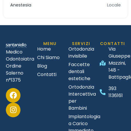
Anestesia
Locale
MENU
SERVIZI
CONTATTI
Home
Ortodonzia
Via
Medico
invisibile
Giuseppe
Chi Siamo
Odontoiatra
Mazzini,
Faccette
Ordine
Blog
148 -
dentali
Salerno
Contatti
Battipagl
estetiche
n°1375
Ortodonzia
393
Intercettiva
1136161
per
Bambini
Implantologia
a Carico
Immediato